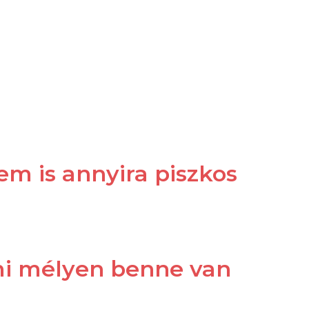
Főoldal
Táncórák
Programok
Táncstílus
Kapcsolat
em is annyira piszkos
ami mélyen benne van