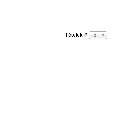
ok
Cikkek, Érdekességek
Tételek #
20