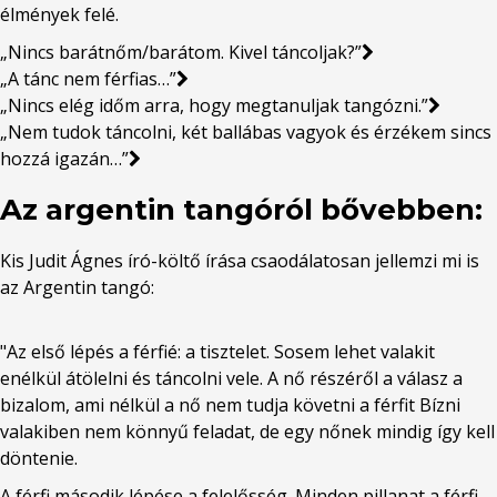
élmények felé.
„Nincs barátnőm/barátom. Kivel táncoljak?”
„A tánc nem férfias…”
„Nincs elég időm arra, hogy megtanuljak tangózni.”
„Nem tudok táncolni, két ballábas vagyok és érzékem sincs
hozzá igazán…”
Az argentin tangóról bővebben:
Kis Judit Ágnes író-költő írása csaodálatosan jellemzi mi is
az Argentin tangó:
"Az első lépés a férfié: a tisztelet. Sosem lehet valakit
enélkül átölelni és táncolni vele. A nő részéről a válasz a
bizalom, ami nélkül a nő nem tudja követni a férfit Bízni
valakiben nem könnyű feladat, de egy nőnek mindig így kell
döntenie.
A férfi második lépése a felelősség. Minden pillanat a férfi