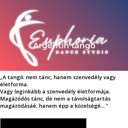
Argentin tangó
„A tangó: nem tánc, hanem szenvedély vagy
életforma.
Vagy leginkább a szenvedély életformája.
Magázódós tánc, de nem a távolságtartás
magázódásáé, hanem épp a közelségé… ”