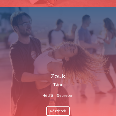
Zouk
Tánc
Hétfő - Debrecen
Részletek