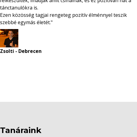
felkészültek, imádják amit csinálnak, és ez pozitívan hat a
tánctanulókra is.
Ezen közösség tagjai rengeteg pozitív élménnyel teszik
szebbé egymás életét."
Zsolti - Debrecen
Tanáraink