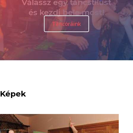
Válassz egy táncstílust
és kezdj bele most!
Táncóráink
Képek