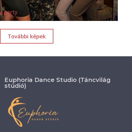
y party
További képek
Euphoria Dance Studio (Táncvilág
stúdió)