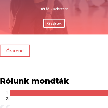
Hétfő - Debrecen
Részletek
Órarend
Rólunk mondták