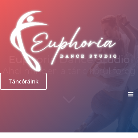
Euphoria Dance Studio
Ahol minden a tánc körül forog
Táncóráink