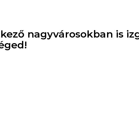
tkező nagyvárosokban is i
Téged!