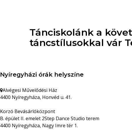
Tánciskolánk a köve
táncstílusokkal vár 
Nyíregyházi órák helyszíne
Alvégesi Művelődési Ház
4400 Nyíregyháza, Honvéd u. 41.
Korzó Bevásárlóközpont
B. épület II. emelet 2Step Dance Studio terem
4400 Nyíregyháza, Nagy Imre tér 1.