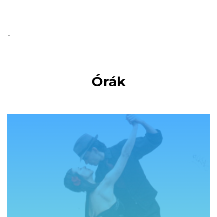
-
Órák