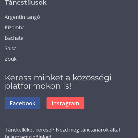
Táncstílusok
Argentin tangó
Kizomba
Bachata
Salsa
Zouk
Keress minket a közösségi
platformokon is!
Facebook
Instagram
Tánckelléket
keresel? Nézd meg tánctanárok által
fejlesztett cipőinket!