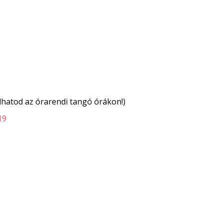
álhatod az órarendi tangó órákon!)
19