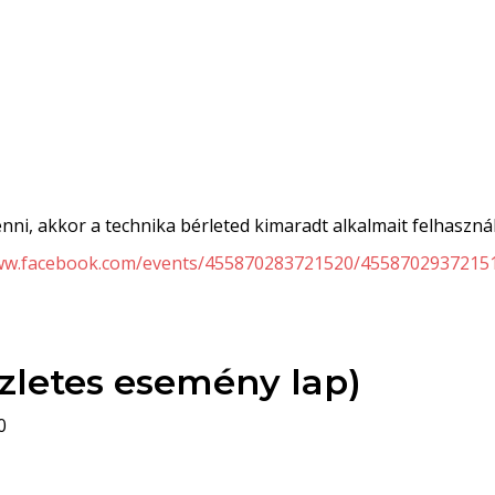
nni, akkor a technika bérleted kimaradt alkalmait felhaszn
www.facebook.com/events/455870283721520/4558702937215
zletes esemény lap)
0