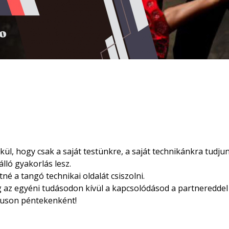
l, hogy csak a saját testünkre, a saját technikánkra tudjun
lló gyakorlás lesz.
tné a tangó technikai oldalát csiszolni.
og az egyéni tudásodon kívül a kapcsolódásod a partnereddel 
rzuson péntekenként!