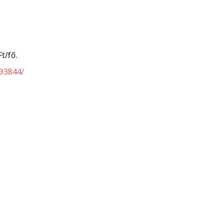
t/fő.
93844/