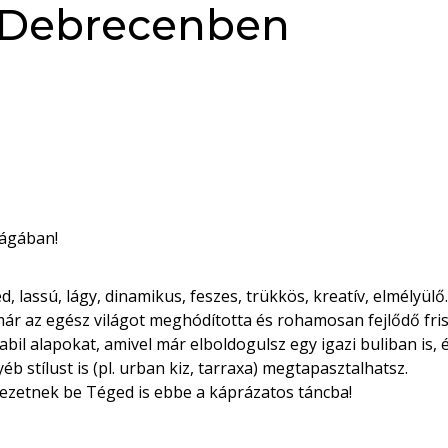
 Debrecenben
ilágában!
, lassú, lágy, dinamikus, feszes, trükkös, kreatív, elmélyülő.
 már az egész világot meghódította és rohamosan fejlődő fris
il alapokat, amivel már elboldogulsz egy igazi buliban is
 stílust is (pl. urban kiz, tarraxa) megtapasztalhatsz.
ezetnek be Téged is ebbe a káprázatos táncba!