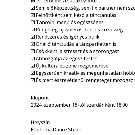
Miért érdemes csatlakoznod?
☑️ Sem előképzettség, sem fix partner nem s
☑️ Felnőttként sem késő a tánctanulás
☑️ Táncolni menő és egészséges
☑️ Rengeteg új ismerős, táncos közösség
☑️ Rendszeres és igényes bulik
☑️ Önálló tánctudás a táncparketten is
☑️ Csökkenti a stresszt és a szorongást
☑️ Átmozgatja az egész testet
☑️ Új kultúra és zene megismerése
☑️ Egyszerűen kreatív és megunhatatlan hobb
☑️ És mert észrevétlenül rengeteget mozogsz
Időpont:
2024. szeptember 18-tól szerdánként 18:00
Helyszín:
Euphoria Dance Studio