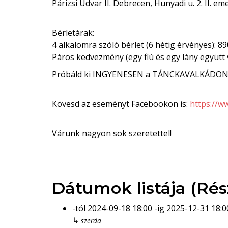
Párizsi Udvar II. Debrecen, Hunyadi u. 2. II. em
Bérletárak:
4 alkalomra szóló bérlet (6 hétig érvényes): 89
Páros kedvezmény (egy fiú és egy lány együtt v
Próbáld ki INGYENESEN a TÁNCKAVALKÁDON!
Kövesd az eseményt Facebookon is:
https://
Várunk nagyon sok szeretettel!
Dátumok listája (Rés
-tól
2024-09-18
18:00
-ig
2025-12-31
18:0
↳
szerda