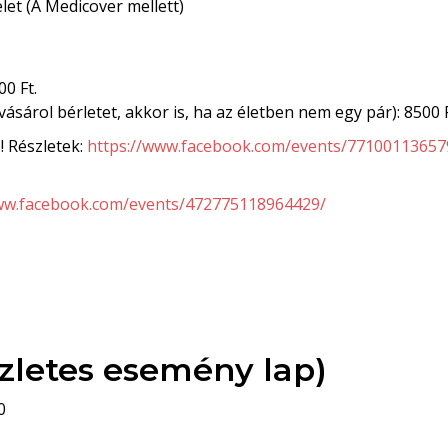
elet (A Medicover mellett)
00 Ft.
ásárol bérletet, akkor is, ha az életben nem egy pár): 8500 F
 Részletek:
https://www.facebook.com/events/77100113657
www.facebook.com/events/472775118964429/
zletes esemény lap)
0