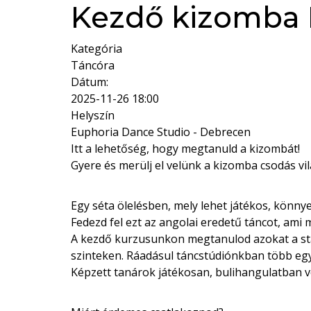
Kezdő kizomba
Kategória
Táncóra
Dátum:
2025-11-26
18:00
Helyszín
Euphoria Dance Studio - Debrecen
Itt a lehetőség, hogy megtanuld a kizombát!
Gyere és merülj el velünk a kizomba csodás v
Egy séta ölelésben, mely lehet játékos, könnyed
Fedezd fel ezt az angolai eredetű táncot, ami
A kezdő kurzusunkon megtanulod azokat a stab
szinteken. Ráadásul táncstúdiónkban több egyéb
Képzett tanárok játékosan, bulihangulatban v