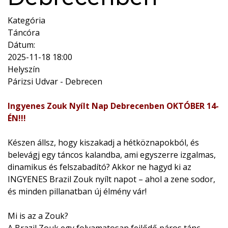
Kategória
Táncóra
Dátum:
2025-11-18
18:00
Helyszín
Párizsi Udvar - Debrecen
Ingyenes Zouk Nyílt Nap Debrecenben OKTÓBER 14-
ÉN!!!
Készen állsz, hogy kiszakadj a hétköznapokból, és
belevágj egy táncos kalandba, ami egyszerre izgalmas,
dinamikus és felszabadító? Akkor ne hagyd ki az
INGYENES Brazil Zouk nyílt napot – ahol a zene sodor,
és minden pillanatban új élmény vár!
Mi is az a Zouk?