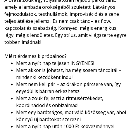
A Brazil Zouk egy folyamatosan fejlődő páros tánc,
amely a lambada örökségéből született. Látványos
fejmozdulatok, testhullámok, improvizáció és a zene
teljes átélése jellemzi. Ez nem csak tánc – ez flow,
kapcsolat és szabadság. Könnyed, mégis energikus,
lágy, mégis lendületes. Egy stílus, amit világszerte egyre
többen imádnak!
Miért érdemes kipróbálnod?
Mert a nyílt nap teljesen INGYENES!
Mert akkor is jöhetsz, ha még sosem táncoltál –
mindenki kezdőként indul!
Mert nem kell pár – az órákon párcsere van, így
egyedül is bátran érkezhetsz!
Mert a zouk fejleszti a ritmusérzékedet,
koordinációd és önbizalmad!
Mert egy barátságos, motiváló közösség vár, ahol
könnyű új barátokat szerezni!
Mert a nyílt nap után 1000 Ft kedvezménnyel