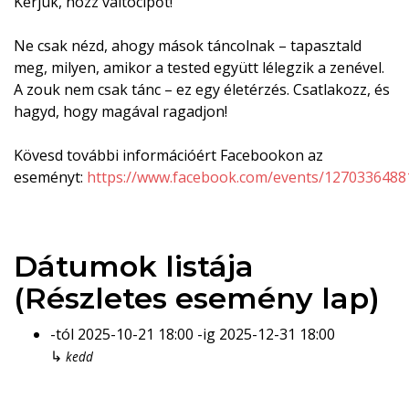
Kérjük, hozz váltócipőt!
Ne csak nézd, ahogy mások táncolnak – tapasztald
meg, milyen, amikor a tested együtt lélegzik a zenével.
A zouk nem csak tánc – ez egy életérzés. Csatlakozz, és
hagyd, hogy magával ragadjon!
Kövesd további információért Facebookon az
eseményt:
https://www.facebook.com/events/1270336488
Dátumok listája
(Részletes esemény lap)
-tól
2025-10-21
18:00
-ig
2025-12-31
18:00
↳
kedd