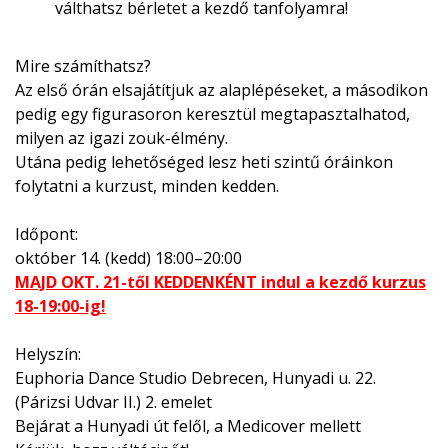
válthatsz bérletet a kezdő tanfolyamra!
Mire számíthatsz?
Az első órán elsajátítjuk az alaplépéseket, a másodikon
pedig egy figurasoron keresztül megtapasztalhatod,
milyen az igazi zouk-élmény.
Utána pedig lehetőséged lesz heti szintű óráinkon
folytatni a kurzust, minden kedden.
Időpont:
október 14. (kedd) 18:00–20:00
MAJD OKT. 21-től KEDDENKÉNT indul a kezdő kurzus
18-19:00-ig!
Helyszín:
Euphoria Dance Studio Debrecen, Hunyadi u. 22.
(Párizsi Udvar II.) 2. emelet
Bejárat a Hunyadi út felől, a Medicover mellett