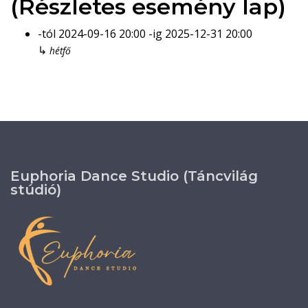
(Részletes esemény lap)
-tól
2024-09-16
20:00
-ig
2025-12-31
20:00
↳
hétfő
Euphoria Dance Studio (Táncvilág
stúdió)