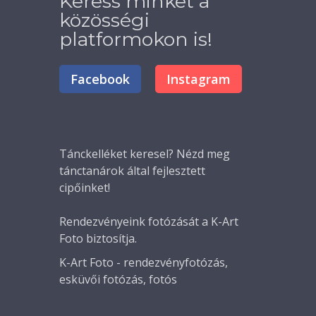
Keress minket a
közösségi
platformokon is!
Facebook
Instagram
Tánckelléket
keresel? Nézd meg
tánctanárok által fejlesztett
cipőinket!
Rendezvényeink fotózását a K-Art
Foto biztosítja.
K-Art Foto - rendezvényfotózás,
esküvői fotózás, fotós