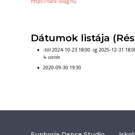
https://tanc-vilag.hu
Dátumok listája (Rés
-tól
2024-10-23
18:00
-ig
2025-12-31
18:0
↳
szerda
2020-09-30
19:30
Euphoria Dance Studio
Iskol