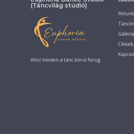
(Táncvilág stúdió)
Rólunk
Táncó
Galéria
Cikkek
Kapcso
Ahol minden a tánc körül forog