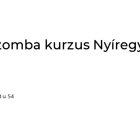
Főoldal
Táncórák
Programok
Táncstílus
zomba kurzus Nyíre
Kapcsolat
 u. 54