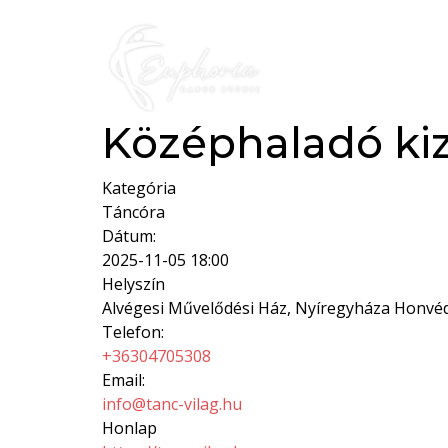
Középhaladó ki
Kategória
Táncóra
Dátum:
2025-11-05
18:00
Helyszín
Alvégesi Művelődési Ház, Nyíregyháza Honvéd
Telefon:
+36304705308
Email:
info@tanc-vilag.hu
Honlap