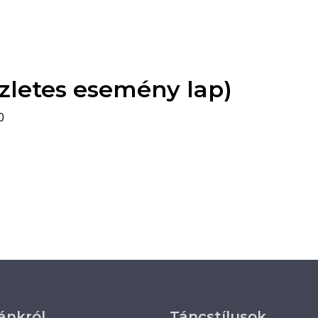
zletes esemény lap)
0
ánkról
Táncstílusok