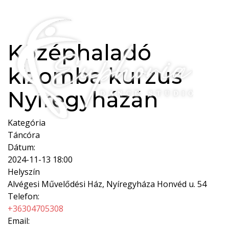
Középhaladó
kizomba kurzus
Nyíregyházán
Kategória
Táncóra
Dátum:
2024-11-13
18:00
Helyszín
Alvégesi Művelődési Ház, Nyíregyháza Honvéd u. 54
Telefon:
+36304705308
Email: