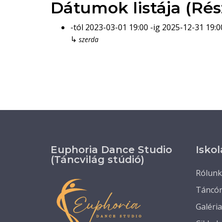
Dátumok listája (Rés
-tól
2023-03-01
19:00
-ig
2025-12-31
19:0
↳
szerda
Euphoria Dance Studio
Iskol
(Táncvilág stúdió)
Rólunk
Táncó
Galéria