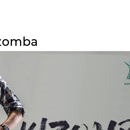
Főoldal
Táncórák
Programok
Táncstílus
izomba
Kapcsolat