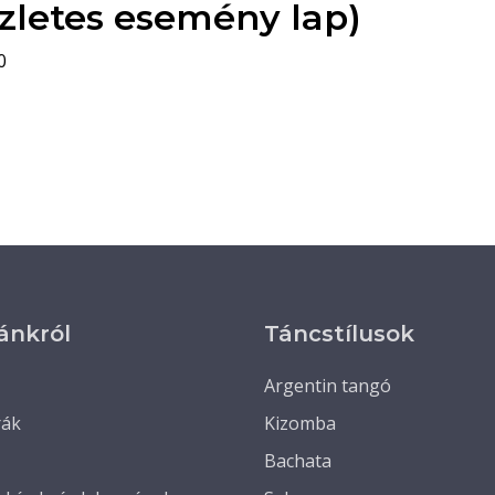
zletes esemény lap)
0
ánkról
Táncstílusok
Argentin tangó
rák
Kizomba
Bachata