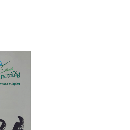
ok
Cikkek, Érdekességek