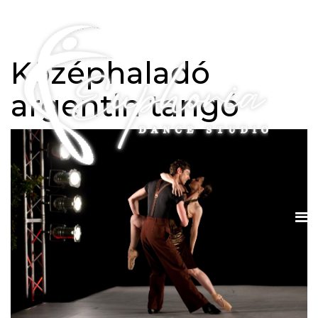
Középhaladó
argentin tangó