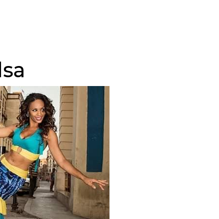
Főoldal
Táncórák
Programok
Táncstílus
lsa
Kapcsolat