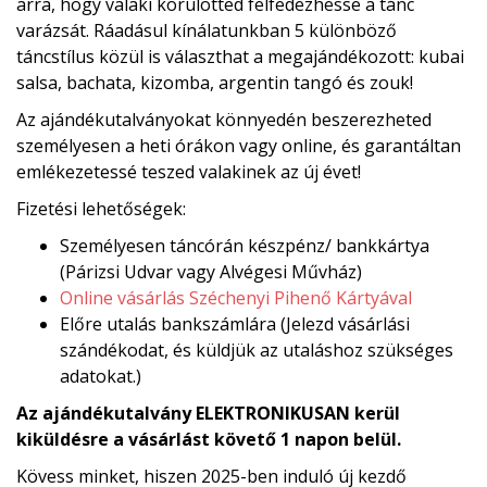
arra, hogy valaki körülötted felfedezhesse a tánc
varázsát. Ráadásul kínálatunkban 5 különböző
táncstílus közül is választhat a megajándékozott: kubai
salsa, bachata, kizomba, argentin tangó és zouk!
Az ajándékutalványokat könnyedén beszerezheted
személyesen a heti órákon vagy online, és garantáltan
emlékezetessé teszed valakinek az új évet!
Fizetési lehetőségek:
Személyesen táncórán készpénz/ bankkártya
(Párizsi Udvar vagy Alvégesi Művház)
Online vásárlás Széchenyi Pihenő Kártyával
Előre utalás bankszámlára (Jelezd vásárlási
szándékodat, és küldjük az utaláshoz szükséges
adatokat.)
Az ajándékutalvány ELEKTRONIKUSAN kerül
kiküldésre a vásárlást követő 1 napon belül.
Kövess minket, hiszen 2025-ben induló új kezdő