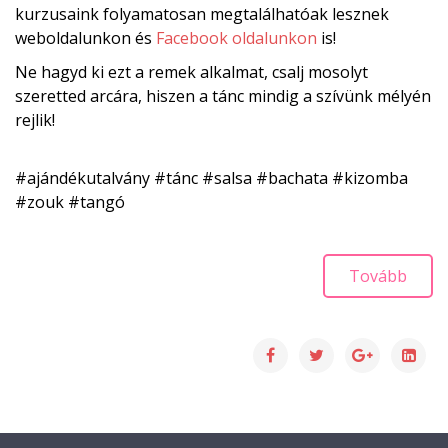
kurzusaink folyamatosan megtalálhatóak lesznek
weboldalunkon és
Facebook oldalunkon
is!
Ne hagyd ki ezt a remek alkalmat, csalj mosolyt
szeretted arcára, hiszen a tánc mindig a szívünk mélyén
rejlik!
#ajándékutalvány #tánc #salsa #bachata #kizomba
#zouk #tangó
Tovább